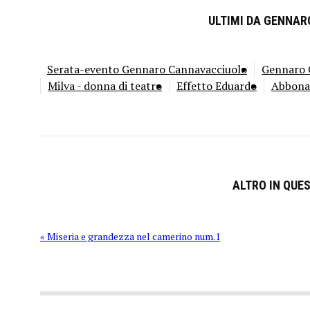
ULTIMI DA GENNA
Serata-evento Gennaro Cannavacciuolo
Gennaro C
Milva - donna di teatro
Effetto Eduardo
Abbona
ALTRO IN QUE
« Miseria e grandezza nel camerino num.1