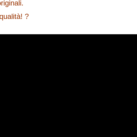
iginali.
qualità! ?