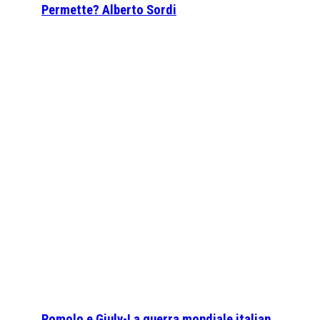
Permette? Alberto Sordi
Romolo e Giuly-La guerra mondiale italian…