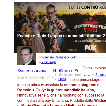
Romolo e Giuly-La guerra mondiale italiana 2
by
Gennaro Cannavacciuolo
author page
Dopo l’exploit
Commenta per primo!
Film (Cinema e TV)
dimensione font
Stamp
Lunedì, 16 Settembre 2019
Email
della prima stagione,
torna in prima tv assoluta la
seconda stagione
di
Romolo + Giuly: la guerra mondiale italiana,
l’innovativa serie tv che ha riportato con successo la
commedia sulla pay tv italiana. Prodotta dalla
Wildsi
di
Mario Gianani
e
Lorenzo Mieli
con
Lorenzo