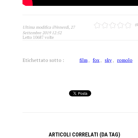
(0
Ultima modifica ilVenerdì, 27
Settembre 2019 12:52
Letto 10687 volte
Etichettato sotto :
film
fox
sky
romolo
ARTICOLI CORRELATI (DA TAG)