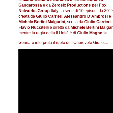
Gangarossa
e da
Zerosix Productions per Fox
Networks Group Italy
, la serie di 10 episodi da 30’ è
creata da
Giulio Carrieri
,
Alessandro D’Ambrosi
e
Michele Bertini Malgarin
i, scritta da
Giulio Carrieri
Flavio Nuccitelli
e diretta da
Michele Bertini Malgar
mentre la regia della II Unità è di
Giulio Magnolia.
Gennaro interpreta il ruolo dell'Onorevole Giulio....