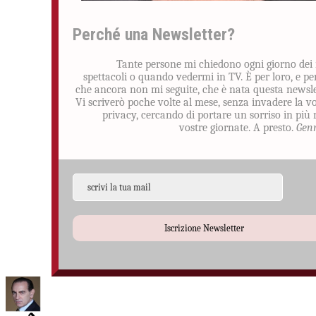
Perché una Newsletter?
Tante persone mi chiedono ogni giorno dei
spettacoli o quando vedermi in TV. È per loro, e pe
che ancora non mi seguite, che è nata questa newsle
Vi scriverò poche volte al mese, senza invadere la v
privacy, cercando di portare un sorriso in più 
vostre giornate. A presto.
Gen
Iscrizione Newsletter