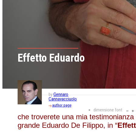
Effetto Eduardo
by
Gennaro
Cannavacciuolo
author page
dimensione font
che troverete una mia testimonianza r
grande Eduardo De Filippo, in “
Effet