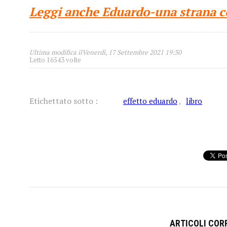
Leggi anche Eduardo-una strana c
1
2
3
4
5
Ultima modifica ilVenerdì, 17 Settembre 2021 19:30
Letto 16543 volte
Etichettato sotto :
effetto eduardo
libro
ARTICOLI CORR