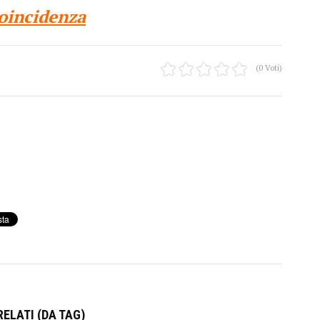
oincidenza
(0 Voti)
ELATI (DA TAG)