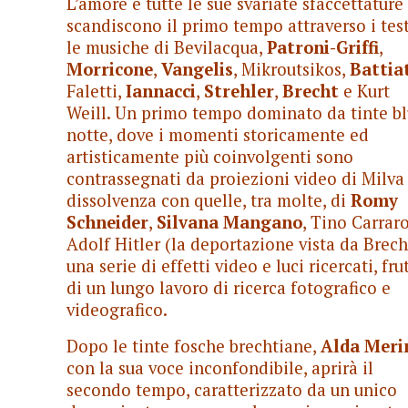
L’amore e tutte le sue svariate sfaccettature
scandiscono il primo tempo attraverso i test
le musiche di Bevilacqua,
Patroni-Griffi
,
Morricone
,
Vangelis
, Mikroutsikos,
Battia
Faletti,
Iannacci
,
Strehler
,
Brecht
e Kurt
Weill. Un primo tempo dominato da tinte b
notte, dove i momenti storicamente ed
artisticamente più coinvolgenti sono
contrassegnati da proiezioni video di Milva
dissolvenza con quelle, tra molte, di
Romy
Schneider
,
Silvana Mangano
, Tino Carrar
Adolf Hitler (la deportazione vista da Brech
una serie di effetti video e luci ricercati, fru
di un lungo lavoro di ricerca fotografico e
videografico.
Dopo le tinte fosche brechtiane,
Alda Meri
con la sua voce inconfondibile, aprirà il
secondo tempo, caratterizzato da un unico