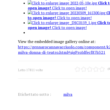
Click 
open image!
Click to open image!
Cl
to open image!
Click to open image!
Click t
open image!
Click to open image!
View the embedded image gallery online at:
https://gennarocannavacciuolo.com/component/k
milva-donna-di-teatro.html#sigProIdfecf87b321
(0
Letto 17811 volte
Etichettato sotto :
milva