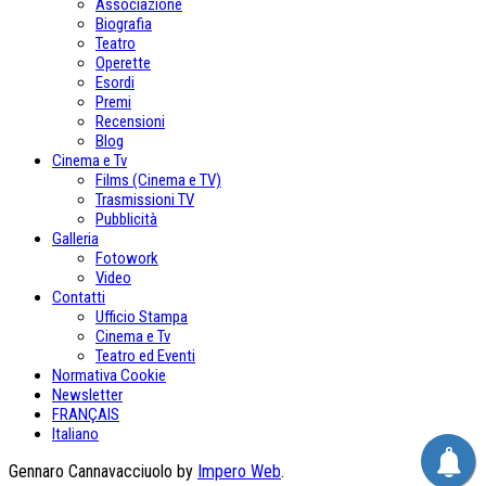
Associazione
Biografia
Teatro
Operette
Esordi
Premi
Recensioni
Blog
Cinema e Tv
Films (Cinema e TV)
Trasmissioni TV
Pubblicità
Galleria
Fotowork
Video
Contatti
Ufficio Stampa
Cinema e Tv
Teatro ed Eventi
Normativa Cookie
Newsletter
FRANÇAIS
Italiano
Gennaro Cannavacciuolo by
Impero Web
.