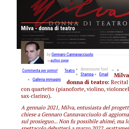
Milva - donna di teatro
by
Gennaro Cannavacciuolo
author page
dimensione font
Commenta per primo!
Teatro
Stampa
Email
Milva
Galleria immagini
donna di teatro
: Recital
con quartetto (pianoforte, violino, violoncel
sax-clarino).
A gennaio 2021, Milva, entusiasta del progett
chiese a Gennaro Cannavacciuolo di aggiorna
sul prosieguo... Non fu possibile ahimé, ma l
spettacolo debutterà a marzo 2022, esattame