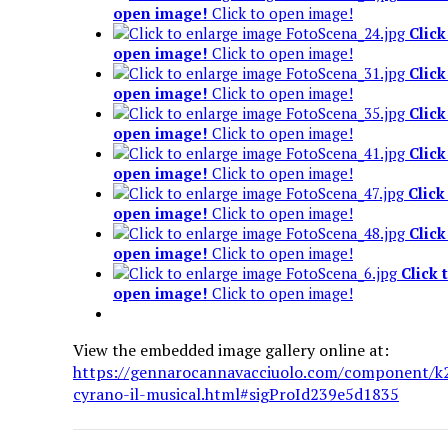
open image!
Click to open image!
Click
open image!
Click to open image!
Click
open image!
Click to open image!
Click
open image!
Click to open image!
Click
open image!
Click to open image!
Click
open image!
Click to open image!
Click
open image!
Click to open image!
Click 
open image!
Click to open image!
View the embedded image gallery online at:
https://gennarocannavacciuolo.com/component/k
cyrano-il-musical.html#sigProId239e5d1835