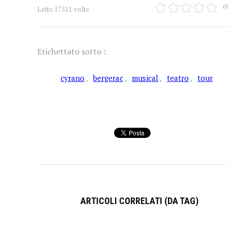
(0
Letto 17511 volte
Etichettato sotto :
cyrano
bergerac
musical
teatro
tour
ARTICOLI CORRELATI (DA TAG)