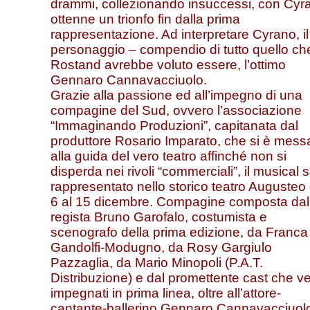
drammi, collezionando insuccessi, con Cyr
ottenne un trionfo fin dalla prima
rappresentazione. Ad interpretare Cyrano, il
personaggio – compendio di tutto quello ch
Rostand avrebbe voluto essere, l’ottimo
Gennaro Cannavacciuolo.
Grazie alla passione ed all’impegno di una
compagine del Sud, ovvero l’associazione
“Immaginando Produzioni”, capitanata dal
produttore Rosario Imparato, che si è mess
alla guida del vero teatro affinché non si
disperda nei rivoli “commerciali”, il musical 
rappresentato nello storico teatro Augusteo 
6 al 15 dicembre. Compagine composta dal
regista Bruno Garofalo, costumista e
scenografo della prima edizione, da Franca
Gandolfi-Modugno, da Rosy Gargiulo
Pazzaglia, da Mario Minopoli (P.A.T.
Distribuzione) e dal promettente cast che v
impegnati in prima linea, oltre all’attore-
cantante-ballerino Gennaro Cannavacciuol