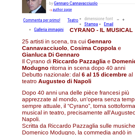
by
Gennaro Cannavacciuolo
author page
dimensione font
Commenta per primo!
Teatro
Stampa
Email
Galleria immagini
CYRANO - IL MUSICAL
25 artisti in scena, tra cui
Gennaro
Cannavacciuolo
,
Cosima Coppola
e
Gianluca Di Gennaro
Il Cyrano di
Riccardo Pazzaglia
e
Domeni
Modugno
ritorna in scena dopo 40 anni
Debutto nazionale: dal
6 al 15 dicembre
al
teatro
Augusteo di Napoli
Dopo 40 anni una delle pièce francesi più
apprezzate al mondo, un'opera senza temp
sempre attuale, il “Cyrano”, torna sottoforma
musical in teatro, precisamente all’Augusteo
Napoli.
Scritta da Riccardo Pazzaglia sulle musiche
Domenico Modugno, la commedia andò in