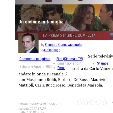
Un ciclone in famiglia
by
Gennaro Cannavacciuolo
author page
Serie televisiv
Commenta per primo!
Film (Cinema e TV)
dimensione font
Stampa
Sabato, 6 Agosto 2005
Email
diretta da Carlo Vanzin
andate in onda su canale 5
con Massimmo Boldi, Barbara De Rossi, Maurizio
Mattioli, Carla Buccirosso, Benedetta Massola.
(0
Ultima modifica ilLunedì, 07
Agosto 2017 17:20
Letto 10648 volte