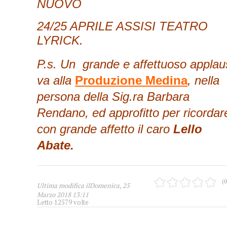
NUOVO
24/25 APRILE ASSISI TEATRO
LYRICK.
P.s. Un grande e affettuoso applau
va alla
Produzione Medina
, nella
persona della Sig.ra Barbara
Rendano, ed approfitto per ricordar
con grande affetto il caro
Lello
Abate.
(0
Ultima modifica ilDomenica, 25
Marzo 2018 13:11
Letto 12579 volte