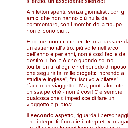
silenzio, un assordante silenzio!
A riflettori spenti, senza giornalisti, con gli
amici che non hanno più nulla da
commentare, con i membri della troupe
non ci sono più…
Ebbene, non mi crederete, ma passare d
un estremo all’altro, più volte nell’arco
dell’anno e per anni, non è così facile da
gestire. Il bello è che quando sei nel
tourbillon ti rallegri e nel periodo di riposo
che seguirà fai mille progetti: “riprendo a
studiare inglese”, “mi iscrivo a pilates”,
“faccio un viaggetto”. Ma, puntualmente -
chissà perché - non è così! C’è sempre
qualcosa che ti impedisce di fare un
viaggetto o pilates!
Il
secondo
aspetto, riguarda i personagg
che interpreti: fino a ieri interpretavi magar
un affascinante gentiluomo, domani un