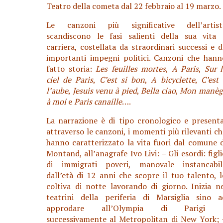
Teatro della cometa dal 22 febbraio al 19 marzo.
Le canzoni più significative dell’artist
scandiscono le fasi salienti della sua vita 
carriera, costellata da straordinari successi e d
importanti impegni politici. Canzoni che hann
fatto storia:
Les feuilles mortes
,
A Paris
,
Sur l
ciel de Paris
,
C’est si bon
,
A bicyclette
,
C’est 
l’aube
,
Jesuis venu à pied
,
Bella ciao
,
Mon manèg
à moi
e
Paris canaille
….
La narrazione è di tipo cronologico e presenta
attraverso le canzoni, i momenti più rilevanti ch
hanno caratterizzato la vita fuori dal comune d
Montand, all’anagrafe Ivo Livi: – Gli esordi: figl
di immigrati poveri, manovale instancabil
dall’età di 12 anni che scopre il tuo talento, l
coltiva di notte lavorando di giorno. Inizia ne
teatrini della periferia di Marsiglia sino a
approdare all’Olympia di Parigi 
successivamente al Metropolitan di New York; 