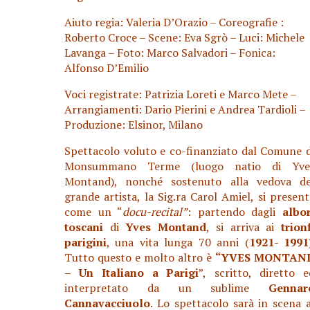
Aiuto regia: Valeria D’Orazio – Coreografie :
Roberto Croce – Scene: Eva Sgrò – Luci: Michele
Lavanga – Foto: Marco Salvadori – Fonica:
Alfonso D’Emilio
Voci registrate: Patrizia Loreti e Marco Mete –
Arrangiamenti: Dario Pierini e Andrea Tardioli –
Produzione: Elsinor, Milano
Spettacolo voluto e co-finanziato dal Comune d
Monsummano Terme (luogo natio di Yve
Montand), nonché sostenuto alla vedova de
grande artista, la Sig.ra Carol Amiel, si present
come un “
docu-recital”
: partendo dagli
albor
toscani
di
Yves Montand
, si arriva ai
trion
parigini
, una vita lunga 70 anni (
1921- 1991
Tutto questo e molto altro è
“YVES MONTAN
– U
n Italiano a Parigi
”,
scritto, diretto e
interpretato da un sublime
Gennar
Cannavacciuolo
. Lo spettacolo sarà in scena a