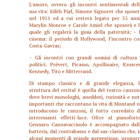
L’amore, ovvero gli incontri sentimentali dell
sua vita: Edith Piaf, Simone Signoret che sposer
nel 1951 ed a cui resterà legato per 35 anni
Marylin Monroe e Carole Amiel che sposerà e l
quale gli regalerà la gioia della paternità; – I
cinema: il periodo di Hollywood, l’incontro co
Costa-Gavras;
– Gli incontri con grandi uomini di cultura 
politici; Prévert, Picasso, Apollinaire, Kruscev
Kennedy, Tito e Mitterrand.
Di stampo classico e di grande eleganza, l
struttura del recital è quella del teatro-canzon
dove brevi monologhi, aneddoti, curiosità e not
importanti che raccontano la vita di Montand n
introducono le canzoni, il tutto corredato d
interessanti effetti-luce. Oltre al pianoforte
Gennaro Cannavacciuolo è accompagnato dall
batteria, dal contrabasso e dal sax-clarino che, i
alcuni momenti di grande suggestione, proporr