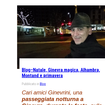
Blog–Natale, Ginevra magica, Alhambra,
Montand e primavera
Pubblicato in
Blog
Cari amici Ginevrini, una
passeggiata notturna a