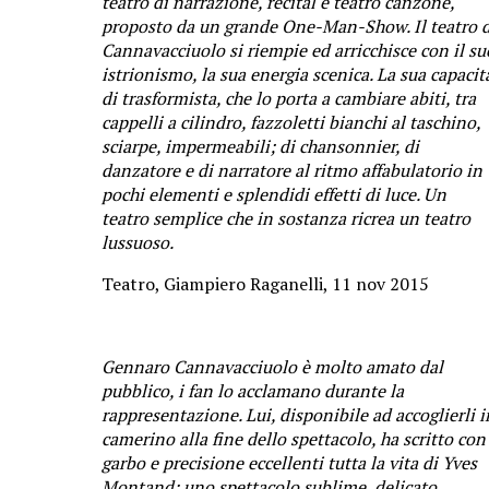
teatro di narrazione, recital e teatro canzone,
proposto da un grande One-Man-Show. Il teatro d
Cannavacciuolo si riempie ed arricchisce con il su
istrionismo, la sua energia scenica. La sua capacit
di trasformista, che lo porta a cambiare abiti, tra
cappelli a cilindro, fazzoletti bianchi al taschino,
sciarpe, impermeabili; di chansonnier, di
danzatore e di narratore al ritmo affabulatorio in
pochi elementi e splendidi effetti di luce. Un
teatro semplice che in sostanza ricrea un teatro
lussuoso.
Teatro, Giampiero Raganelli, 11 nov 2015
Gennaro Cannavacciuolo è molto amato dal
pubblico, i fan lo acclamano durante la
rappresentazione. Lui, disponibile ad accoglierli i
camerino alla fine dello spettacolo, ha scritto con
garbo e precisione eccellenti tutta la vita di Yves
Montand: uno spettacolo sublime, delicato,