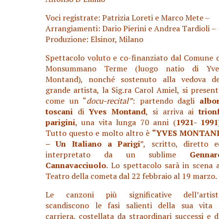
Voci registrate: Patrizia Loreti e Marco Mete –
Arrangiamenti: Dario Pierini e Andrea Tardioli –
Produzione: Elsinor, Milano
Spettacolo voluto e co-finanziato dal Comune d
Monsummano Terme (luogo natio di Yve
Montand), nonché sostenuto alla vedova de
grande artista, la Sig.ra Carol Amiel, si present
come un “
docu-recital”
: partendo dagli
albor
toscani
di
Yves Montand
, si arriva ai
trion
parigini
, una vita lunga 70 anni (
1921- 1991
Tutto questo e molto altro è
“YVES MONTAN
– U
n Italiano a Parigi
”,
scritto, diretto e
interpretato da un sublime
Gennar
Cannavacciuolo
. Lo spettacolo sarà in scena a
Teatro della cometa dal 22 febbraio al 19 marzo.
Le canzoni più significative dell’artist
scandiscono le fasi salienti della sua vita 
carriera, costellata da straordinari successi e d