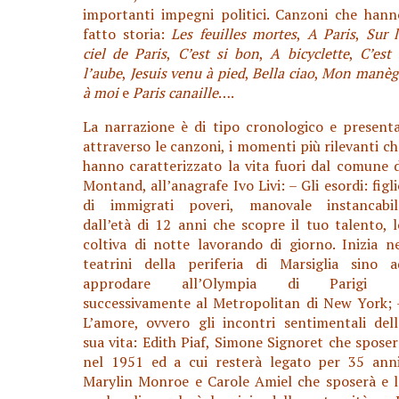
importanti impegni politici. Canzoni che hann
fatto storia:
Les feuilles mortes
,
A Paris
,
Sur l
ciel de Paris
,
C’est si bon
,
A bicyclette
,
C’est 
l’aube
,
Jesuis venu à pied
,
Bella ciao
,
Mon manèg
à moi
e
Paris canaille
….
La narrazione è di tipo cronologico e presenta
attraverso le canzoni, i momenti più rilevanti ch
hanno caratterizzato la vita fuori dal comune d
Montand, all’anagrafe Ivo Livi: – Gli esordi: figl
di immigrati poveri, manovale instancabil
dall’età di 12 anni che scopre il tuo talento, l
coltiva di notte lavorando di giorno. Inizia ne
teatrini della periferia di Marsiglia sino a
approdare all’Olympia di Parigi 
successivamente al Metropolitan di New York; 
L’amore, ovvero gli incontri sentimentali dell
sua vita: Edith Piaf, Simone Signoret che sposer
nel 1951 ed a cui resterà legato per 35 anni
Marylin Monroe e Carole Amiel che sposerà e l