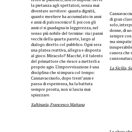
la pietanza agli spettatori, senza mai
diventare servitore: quanta dignità,
Cannavacciu
quanto mestiere ha accumulato in anni
di gran clas
e anni di palcoscenico! E poi con gli
solo, interp
anni ci si guadagna in leggerezza, nel
donne, di uo
senso più nobile del termine: via i panni
sempre con s
vecchi della quarta parete, largo al
ma simpatic
dialogo diretto col pubblico. Ogni sera
insuperabil
una platea reattiva, allegra e disposta
canora che n
al gioco. Miracolo? Macché, è il talento
canzonatura
del primattore che riesce a metterli a
proprio agio. L’improvvisazione è una
La Sicilia, S
disciplina che si impara col tempo:
Cannavacciuolo, dopo trent’anni e
passa di esperienza, ha la battuta
sempre pronta, non si lascia mai
spiazzare.
Saltinaria, Francesco Mattana
Lo show ch