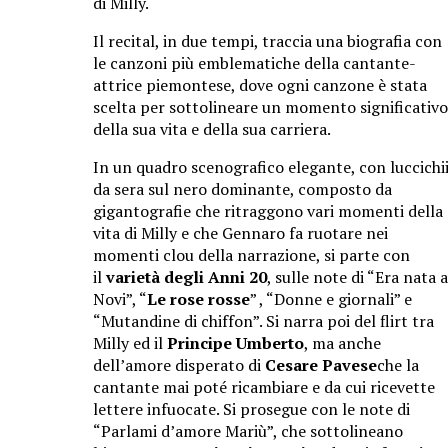
di Milly.
Il recital, in due tempi, traccia una biografia con
le canzoni più emblematiche della cantante-
attrice piemontese, dove ogni canzone è stata
scelta per sottolineare un momento significativo
della sua vita e della sua carriera.
In un quadro scenografico elegante, con luccichi
da sera sul nero dominante, composto da
gigantografie che ritraggono vari momenti della
vita di Milly e che Gennaro fa ruotare nei
momenti clou della narrazione, si parte con
il
varietà degli Anni 20
, sulle note di “Era nata a
Novi”, “
Le rose rosse
” , “Donne e giornali” e
“Mutandine di chiffon”. Si narra poi del flirt tra
Milly ed il
Principe Umberto
, ma anche
dell’amore disperato di
Cesare Pavese
che la
cantante mai poté ricambiare e da cui ricevette
lettere infuocate. Si prosegue con le note di
“Parlami d’amore Mariù”, che sottolineano