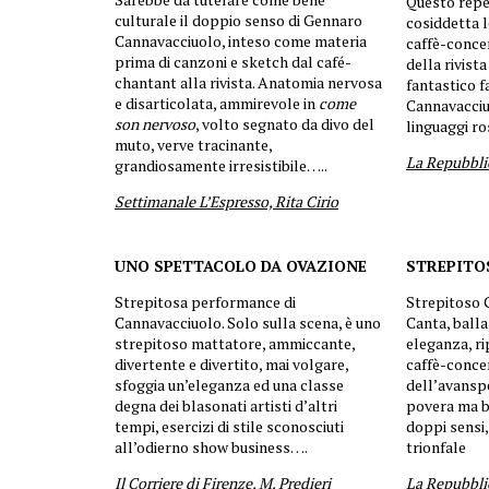
Questo reper
culturale il doppio senso di Gennaro
cosiddetta l
Cannavacciuolo, inteso come materia
caffè-conce
prima di canzoni e sketch dal café-
della rivist
chantant alla rivista. Anatomia nervosa
fantastico 
e disarticolata, ammirevole in
come
Cannavacciuo
son nervoso
, volto segnato da divo del
linguaggi ro
muto, verve tracinante,
La Repubbli
grandiosamente irresistibile…..
Settimanale L’Espresso, Rita Cirio
UNO SPETTACOLO DA OVAZIONE
STREPITO
Strepitosa performance di
Strepitoso 
Cannavacciuolo. Solo sulla scena, è uno
Canta, balla
strepitoso mattatore, ammiccante,
eleganza, ri
divertente e divertito, mai volgare,
caffè-concer
sfoggia un’eleganza ed una classe
dell’avansp
degna dei blasonati artisti d’altri
povera ma b
tempi, esercizi di stile sconosciuti
doppi sensi
all’odierno show business….
trionfale
Il Corriere di Firenze, M. Predieri
La Repubbli