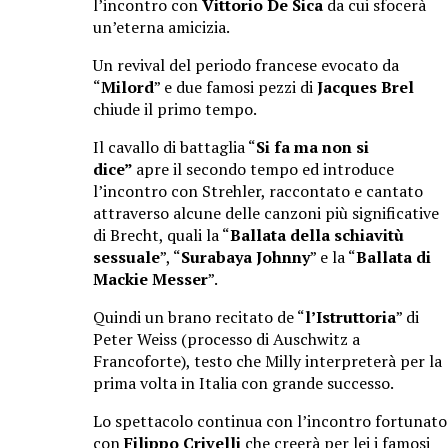
l’incontro con
Vittorio De Sica
da cui sfocerà
un’eterna amicizia.
Un revival del periodo francese evocato da
“
Milord
” e due famosi pezzi di
Jacques
Brel
chiude il primo tempo.
Il cavallo di battaglia “
Si fa ma non si
dice”
apre
il secondo tempo ed introduce
l’incontro con Strehler, raccontato e cantato
attraverso alcune delle canzoni più significative
di Brecht, quali la “
Ballata della schiavitù
sessuale
”, “
Surabaya Johnny
” e la “
Ballata di
Mackie Messer
”.
Quindi un brano recitato de “
l’Istruttoria
” di
Peter Weiss (processo di Auschwitz a
Francoforte), testo che Milly interpreterà per la
prima volta in Italia con grande successo.
Lo spettacolo continua con l’incontro fortunato
con
Filippo
Crivelli
che creerà per lei i famosi