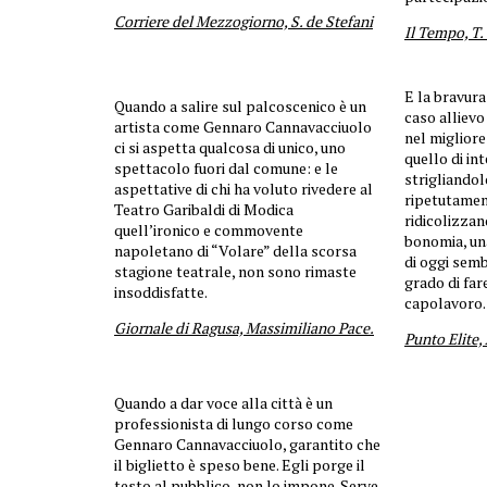
Corriere del Mezzogiorno, S. de Stefani
Il Tempo, T.
E la bravura
Quando a salire sul palcoscenico è un
caso alliev
artista come Gennaro Cannavacciuolo
nel miglior
ci si aspetta qualcosa di unico, uno
quello di in
spettacolo fuori dal comune: e le
strigliandol
aspettative di chi ha voluto rivedere al
ripetutamen
Teatro Garibaldi di Modica
ridicolizza
quell’ironico e commovente
bonomia, una
napoletano di “Volare” della scorsa
di oggi semb
stagione teatrale, non sono rimaste
grado di far
insoddisfatte.
capolavoro.
Giornale di Ragusa, Massimiliano Pace.
Punto Elite,
Quando a dar voce alla città è un
professionista di lungo corso come
Gennaro Cannavacciuolo, garantito che
il biglietto è speso bene. Egli porge il
testo al pubblico, non lo impone. Serve