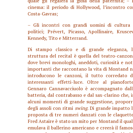
quale gli regalerà la gioia della paternità; – I
cinema: il periodo di Hollywood, l’incontro co
Costa-Gavras;
– Gli incontri con grandi uomini di cultura 
politici; Prévert, Picasso, Apollinaire, Kruscev
Kennedy, Tito e Mitterrand.
Di stampo classico e di grande eleganza, l
struttura del recital è quella del teatro-canzon
dove brevi monologhi, aneddoti, curiosità e not
importanti che raccontano la vita di Montand n
introducono le canzoni, il tutto corredato d
interessanti effetti-luce. Oltre al pianoforte
Gennaro Cannavacciuolo è accompagnato dall
batteria, dal contrabasso e dal sax-clarino che, i
alcuni momenti di grande suggestione, proporr
degli assoli con ritmi
swing
. Di grande impatto l
proposta di tre numeri danzati con le claquette
Fred Astaire è stato un mito per Montand il qual
emulava il ballerino americano e creerà il famos