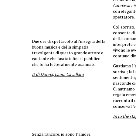
Cannavacci
con elegante
spettatore.
Col sorriso,
consente di
della comun
Due ore di spettacolo all’insegna della
interprete e
buona musica e della simpatia
vivono le ev
travolgente di questo grande attore e
continuo div
cantante che lascia infine il pubblico
che lo ha letteralmente osannato.
Gustiamo l’a
sorriso; la 
D di Donna, Laura Cavallaro
sentimento; 
nasconde di
Ci nutriamo 
regala emoz
racconta il 
conserva l’e
In to the st
Senza rancore, io sono l’amore.