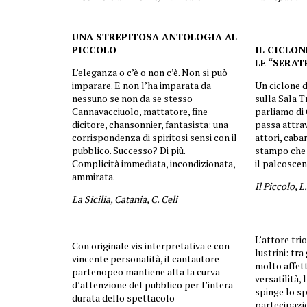
UNA STREPITOSA ANTOLOGIA AL
PICCOLO
IL CICLO
LE
“
SERAT
L’eleganza o c’è o non c’è. Non si può
imparare. E non l’ha imparata da
Un ciclone d
nessuno se non da se stesso
sulla Sala 
Cannavacciuolo, mattatore, fine
parliamo di 
dicitore, chansonnier, fantasista: una
passa attra
corrispondenza di spiritosi sensi con il
attori, cabar
pubblico. Successo? Di più.
stampo che r
Complicità immediata, incondizionata,
il palcosce
ammirata.
Il Piccolo, 
La Sicilia, Catania, C. Celi
L’attore tri
Con originale vis interpretativa e con
lustrini: tra
vincente personalità, il cantautore
molto affett
partenopeo mantiene alta la curva
versatilità, 
d’attenzione del pubblico per l’intera
spinge lo sp
durata dello spettacolo
partecipazi