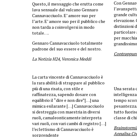
Con Gennar
Questo, il messaggio che erutta come
l’avanspett
lava sensuale dal vulcano Gennaro
grande cultu
Cannavacciuolo. E’ amore suo per
elevazione. 
l’arte. E’ amore suo per il pubblico che
distinzioni d
non tarda a coinvolgersi in modo
particolare
totale….
per macchiar
Gennaro Cannavacciuolo totalmente
grandissimo
padrone del suo essere e del nostro.
Contrappunt
La Notizia H24, Veronica Meddi
La carta vincente di Cannavacciuolo è
la rara abilità di strappare al pubblico
più di una risata, con stile e
Una serata c
raffinatezza, sapendo dosare con
intelligenza.
equilibrio il “dire e non dire”[…] una
tempo scorr
mimica esilarante […] Cannavacciuolo
pesantezza. 
si destreggia con maestria in diversi
tutto fuoris
ruoli, camaleonticamente interpreta
classe di chi
vari ruoli, con vari cambi di registro […]
Brainstormi
l’eclettismo di Cannavacciuolo è
Annalisa Civi
sorprendente