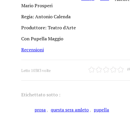
Mario Prosperi
Regia: Antonio Calenda
Produttore: Teatro d'Arte
Con Pupella Maggio
Recensioni
(0
Letto 10383 volte
Etichettato sotto :
prosa
questa sera amleto
pupella