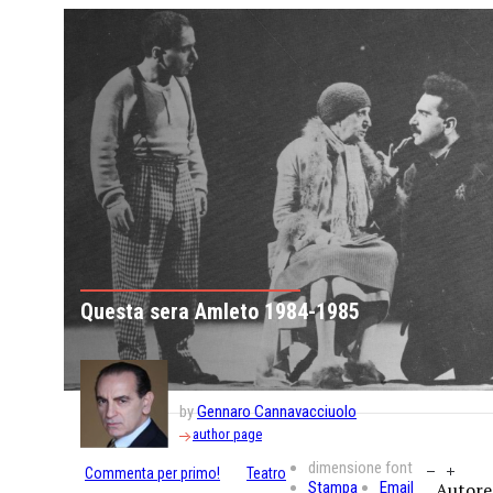
Questa sera Amleto 1984-1985
by
Gennaro Cannavacciuolo
author page
dimensione font
Commenta per primo!
Teatro
Stampa
Email
Autore