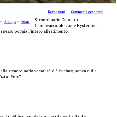
Recensioni
Commenta per primo!
Straordinario Gennaro
Stampa
Email
Cannavacciuolo come Hysterium,
 spesso poggia l’intero allestimento.
la straordinaria versalità si è rivelato, senza nulla
izi al Foro”.
e il pubblico napoletano già ritrovò brillante