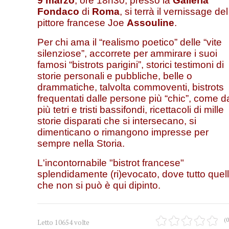
9 marzo
, ore 18h30, presso la
Galleria
Fondaco
di
Roma
, si terrà il vernissage del
pittore francese Joe
Assouline
.
Per chi ama il “realismo poetico” delle “vite
silenziose”, accorrete per ammirare i suoi
famosi “bistrots parigini”, storici testimoni di
storie personali e pubbliche, belle o
drammatiche, talvolta commoventi, bistrots
frequentati dalle persone più “chic”, come d
più tetri e tristi bassifondi, ricettacoli di mille
storie disparati che si intersecano, si
dimenticano o rimangono impresse per
sempre nella Storia.
L'incontornabile "bistrot francese"
splendidamente (ri)evocato, dove tutto quel
che non si può è qui dipinto.
(0
Letto 10654 volte