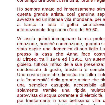
contempo di indole così intima, forte e fragil
Ho sempre amato ed immensamente stim
questa grande artista, così genuina sep
avvezza ad un’intensa vita mondana, per a
a fianco a tutto il gotha cine-televis
internazionale degli anni d’oro del 50-60.
Vi lascio quindi immaginare la mia profo
emozione, nonché commozione, quando s
stato ospite una domenica di suo figlio L
presso la casa che Anna fece costru
al
Circeo
, tra il 1949 ed i 1951. Un auten
gioiello, tutt’ora intriso della sua presenza
condensato di gusto, artisticità e semplic
Una costruzione che dimostra tra l’altro l’int
e la “modernità” della grande attrice che ri
una semplice casupola accessibile all
solamente tramite una ripida mulattie
sprovvista di acqua corrente e di elettricità,
poi trasformarla in una bellissima villa 