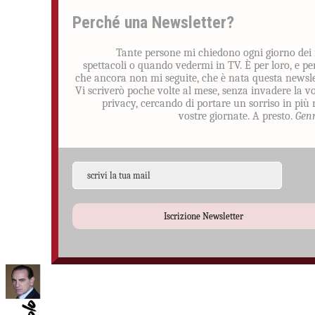
Perché una Newsletter?
Tante persone mi chiedono ogni giorno dei
spettacoli o quando vedermi in TV. È per loro, e pe
che ancora non mi seguite, che è nata questa newsle
Vi scriverò poche volte al mese, senza invadere la v
privacy, cercando di portare un sorriso in più 
vostre giornate. A presto.
Gen
Iscrizione Newsletter