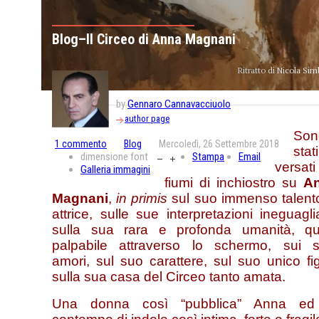
Blog–Il Circeo di Anna Magnani
Ritratto di Nicola Sim
by
Gennaro Cannavacciuolo
author page
Son
1
commento
Blog
Mercoledì, 26 Settembre 2018
stati
dimensione font
Stampa
Email
versati
Galleria immagini
fiumi di inchiostro su
A
Magnani
,
in primis
sul suo immenso talento
attrice, sulle sue interpretazioni ineguagli
sulla sua rara e profonda umanità, qu
palpabile attraverso lo schermo, sui s
amori, sul suo carattere, sul suo unico fig
sulla sua casa del Circeo tanto amata.
Una donna così “pubblica” Anna ed