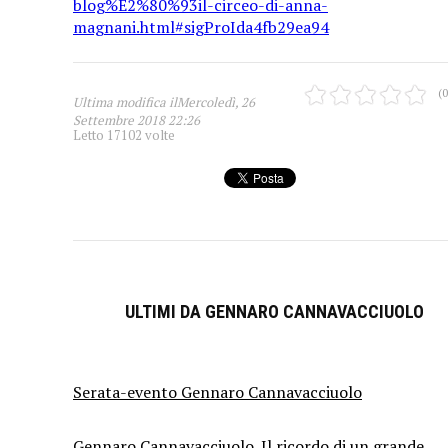
blog%E2%80%93il-circeo-di-anna-
magnani.html#sigProIda4fb29ea94
(0
Ultima modifica ilMercoledì, 26
Settembre 2018 22:26
Letto 17102 volte
ULTIMI DA GENNARO CANNAVACCIUOLO
Serata-evento Gennaro Cannavacciuolo
Gennaro Cannavacciuolo_Il ricordo di un grande