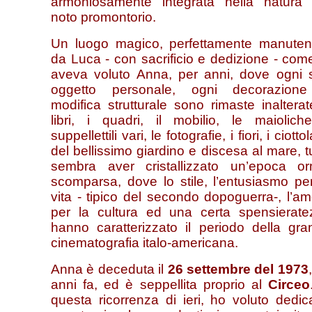
armoniosamente integrata nella natura 
noto promontorio.
Un luogo magico, perfettamente manuten
da Luca - con sacrificio e dedizione - com
aveva voluto Anna, per anni, dove ogni 
oggetto personale, ogni decorazion
modifica strutturale sono rimaste inalterat
libri, i quadri, il mobilio, le maioliche
suppellettili vari, le fotografie, i fiori, i ciotto
del bellissimo giardino e discesa al mare, t
sembra aver cristallizzato un’epoca or
scomparsa, dove lo stile, l’entusiasmo pe
vita - tipico del secondo dopoguerra-, l’a
per la cultura ed una certa spensierate
hanno caratterizzato il periodo della gra
cinematografia italo-americana.
Anna è deceduta il
26 settembre del 1973
anni fa, ed è seppellita proprio al
Circeo
questa ricorrenza di ieri, ho voluto dedic