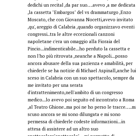
dedichi un recital ,da par suo….avevo ,a me dedicata
,la cassetta "Embargos" del vs drammaturgo ,Enzo
Moscato, che con Giovanna Nocetti,avevo invitato
,qu', areggio di Calabria ,quando organizzavo eventi
congressi..tra le altre eccezionali canzoni
napoletane c'era un omaggio alla Fioraia del
Pincio...indimenticabile...ho perduto la cassetta e
non l'ho più ritrovata ,neanche a Napoli...posso
ancora abusare della sua pazienza e amabilità, per
chiederle se ha notizie di Michael Aspinall,anche lui
sceso in Calabria con un suo spettacolo, sempre da
me invitato per una serata
d'intrattenimento,nell'ambito di un congresso
medico...lo avevo poi seguito ed incontrato a Roma
,al Teatro Ghione..ma poi ne ho perso le tracce…..m
scuso ancora se mi sono dilungata e mi sono
permessa di chiederle codeste informazioni...in
attesa di assistere ad un altro suo
spettacolare"spettacolo"....mi permetto di