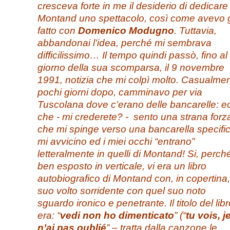
cresceva forte in me il desiderio di dedicare
Montand uno spettacolo, così come avevo 
fatto con
Domenico Modugno
. Tuttavia,
abbandonai l’idea, perché mi sembrava
difficilissimo… Il tempo quindi passò, fino al
giorno della sua scomparsa, il 9 novembre
1991, notizia che mi colpì molto. Casualmen
pochi giorni dopo, camminavo per via
Tuscolana dove c’erano delle bancarelle: e
che - mi crederete? - sento una strana forz
che mi spinge verso una bancarella specific
mi avvicino ed i miei occhi “entrano”
letteralmente in quelli di Montand! Si, perch
ben esposto in verticale, vi era un libro
autobiografico di Montand con, in copertina, 
suo volto sorridente con quel suo noto
sguardo ironico e penetrante. Il titolo del lib
era: “
vedi non ho dimenticato
” (“
tu vois, j
n’ai pas oublié
” – tratta dalla canzone le