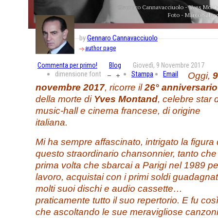
Gennaro Cannavacciuolo - Yves Mont
Foto - Marco Salva
by
Gennaro Cannavacciuolo
author page
Commenta per primo!
Blog
Giovedì, 9 Novembre 2017
dimensione font
Stampa
Email
Oggi,
9
novembre 2017
, ricorre il
26° anniversario
della morte di
Yves Montand
, celebre star 
music-hall e cinema francese, di origine
italiana.
Mi ha sempre affascinato, intrigato la figura 
questo straordinario chansonnier, tanto che 
prima volta che sbarcai a Parigi nel 1989 pe
lavoro, acquistai con i primi soldi guadagnat
molti suoi dischi e audio cassette…
praticamente tutto il suo repertorio. E fu cos
che ascoltando le sue meravigliose canzoni