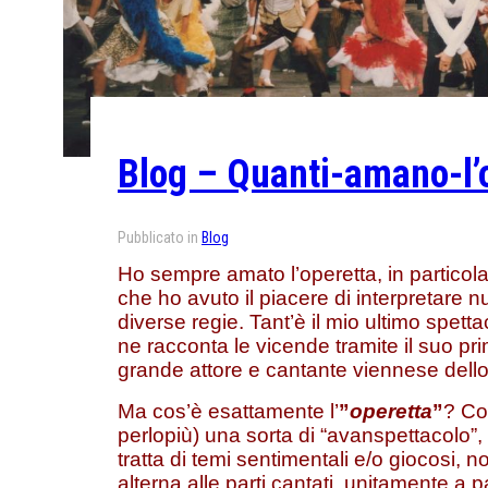
Blog – Quanti-amano-l’
Pubblicato in
Blog
Ho sempre amato l’operetta, in particol
che ho avuto il piacere di interpretare num
diverse regie. Tant’è il mio ultimo spettac
ne racconta le vicende tramite il suo pr
grande attore e cantante viennese dell
Ma cos’è esattamente l’
”
operetta
”
? Co
perlopiù) una sorta di “avanspettacolo”,
tratta di temi sentimentali e/o giocosi, n
alterna alle parti cantati, unitamente a pa