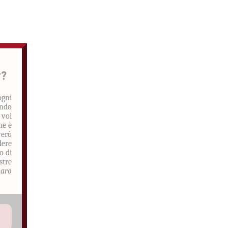
r?
ogni
ando
 voi
he è
verò
dere
o di
stre
aro