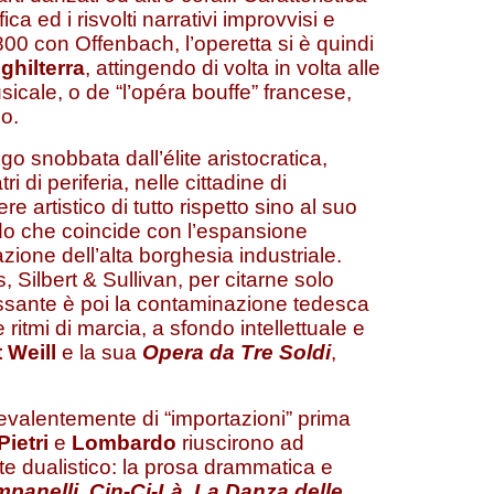
a ed i risvolti narrativi improvvisi e
00 con Offenbach, l’operetta si è quindi
nghilterra
, attingendo di volta in volta alle
sicale, o de “l’opéra bouffe” francese,
co.
o snobbata dall’élite aristocratica,
i di periferia, nelle cittadine di
e artistico di tutto rispetto sino al suo
do che coincide con l’espansione
zione dell’alta borghesia industriale.
, Silbert & Sullivan, per citarne solo
essante è poi la contaminazione tedesca
e ritmi di marcia, a sfondo intellettuale e
 Weill
e la sua
Opera da Tre Soldi
,
 prevalentemente di “importazioni” prima
ietri
e
Lombardo
riuscirono ad
nte dualistico: la prosa drammatica e
mpanelli
,
Cin-Ci-Là
,
La Danza delle