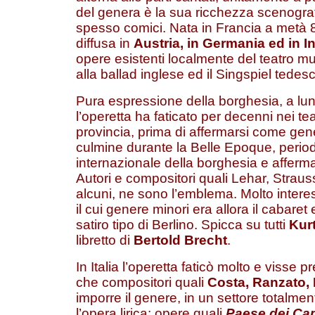
del genera è la sua ricchezza scenografic
spesso comici. Nata in Francia a metà 8
diffusa in
Austria
, in
Germania
ed in
I
opere esistenti localmente del teatro mu
alla ballad inglese ed il Singspiel tedes
Pura espressione della borghesia, a lung
l’operetta ha faticato per decenni nei teatr
provincia, prima di affermarsi come gener
culmine durante la Belle Epoque, perio
internazionale della borghesia e afferma
Autori e compositori quali Lehar, Strauss
alcuni, ne sono l’emblema. Molto inter
il cui genere minori era allora il cabaret 
satiro tipo di Berlino. Spicca su tutti
Kurt
libretto di
Bertold Brecht
.
In Italia l’operetta faticò molto e visse
che compositori quali
Costa, Ranzato, P
imporre il genere, in un settore totalme
l’opera lirica: opere quali
Paese dei Ca