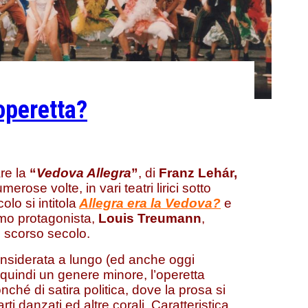
operetta?
are la
“
Vedova Allegra
”
, di
Franz
Lehár,
erose volte, in vari teatri lirici sotto
olo si intitola
Allegra era la Vedova?
e
imo protagonista,
Louis Treumann
,
o scorso secolo.
nsiderata a lungo (ed anche oggi
 quindi un genere minore, l’operetta
onché di satira politica, dove la prosa si
rti danzati ed altre corali. Caratteristica