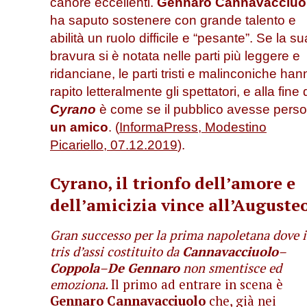
canore eccellenti.
Gennaro Cannavacciuo
ha saputo sostenere con grande talento e
abilità un ruolo difficile e “pesante”. Se la su
bravura si è notata nelle parti più leggere e
ridanciane, le parti tristi e malinconiche han
rapito letteralmente gli spettatori, e
alla fine 
Cyrano
è come se il pubblico avesse perso
un amico
. (
InformaPress, Modestino
Picariello, 07.12.2019
).
Cyrano, il trionfo dell’amore e
dell’amicizia vince all’Auguste
Gran successo per la prima napoletana dove i
tris d’assi costituito da
Cannavacciuolo
–
Coppola
–
De Gennaro
non smentisce ed
emoziona.
Il primo ad entrare in scena è
Gennaro Cannavacciuolo
che, già nei