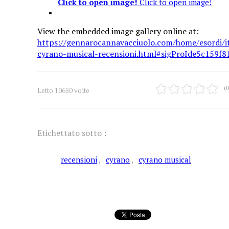
Click to open image!
Click to open image!
View the embedded image gallery online at:
https://gennarocannavacciuolo.com/home/esordi/
cyrano-musical-recensioni.html#sigProIde5c159f8
(0
Letto 10650 volte
Etichettato sotto :
recensioni
cyrano
cyrano musical