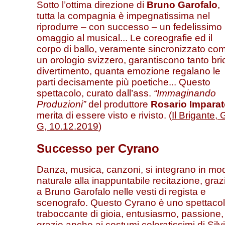
Sotto l’ottima direzione di
Bruno Garofalo
,
tutta la compagnia è impegnatissima nel
riprodurre – con successo – un fedelissimo
omaggio al musical... Le coreografie ed il
corpo di ballo, veramente sincronizzato co
un orologio svizzero, garantiscono tanto bri
divertimento, quanta emozione regalano le
parti decisamente più poetiche... Questo
spettacolo, curato dall’ass.
“Immaginando
Produzioni”
del produttore
Rosario Impara
merita di essere visto e rivisto. (
Il Brigante, 
G, 10.12.2019
)
Successo per Cyrano
Danza, musica, canzoni, si integrano in mo
naturale alla inappuntabile recitazione, graz
a Bruno Garofalo nelle vesti di regista e
scenografo. Questo Cyrano è uno spettaco
traboccante di gioia, entusiasmo, passione,
grazie anche ai costumi coloratissimi di Silv