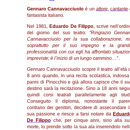
Gennaro Cannavacciuolo
è un
attore
,
cantante
fantasista italiano.
Nel 1981,
Eduardo De Filippo
, scrive nell’ordi
del giorno del suo teatro:
“Ringrazio Gennar
Cannavacciuolo per la sua collaborazione, m
soprattutto per il suo impegno e la grand
professionalità con cui egli ha affrontato situazio
impreviste; è l’inizio di un lungo cammino…” .
Gennaro Cannavacciuolo scopre il teatro all’età d
8 anni quando, in una recita scolastica, indossa 
panni di Pinocchio e già allora capisce che il su
destino sarà la recitazione. Sino a 18 anni segu
quindi corsi teatrali parallelamente agli studi
Conseguito il diploma, nonostante il parer
contrario dei genitori, decidere di assecondare l
sua passione e riesce a farsi notare da
Eduard
De Filippo
che, per cinque anni, sino alla su
morte, lo prende sotto la sua ala inserendolo nell