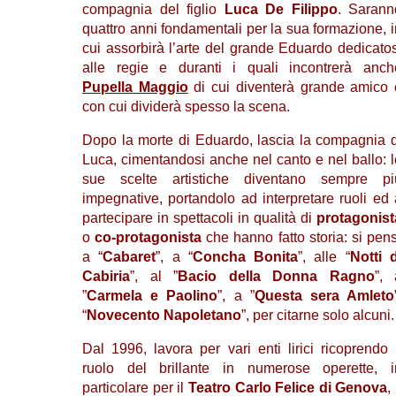
compagnia del figlio
Luca De Filippo
. Sarann
quattro anni fondamentali per la sua formazione, i
cui assorbirà l’arte del grande Eduardo dedicatos
alle regie e duranti i quali incontrerà anch
Pupella Maggio
di cui diventerà grande amico 
con cui dividerà spesso la scena.
Dopo la morte di Eduardo, lascia la compagnia d
Luca, cimentandosi anche nel canto e nel ballo: l
sue scelte artistiche diventano sempre pi
impegnative, portandolo ad interpretare ruoli ed 
partecipare in spettacoli in qualità di
protagonist
o
co-protagonista
che hanno fatto storia: si pens
a “
Cabaret
”, a “
Concha Bonita
”, alle “
Notti d
Cabiria
”, al ”
Bacio della Donna
Ragno
”, 
”
Carmela e Paolino
”, a ”
Questa sera Amleto
“
Novecento Napoletano
”, per citarne solo alcuni.
Dal 1996, lavora per vari enti lirici ricoprendo i
ruolo del brillante in numerose operette, i
particolare per il
Teatro Carlo Felice di Genova
, 