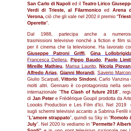
San Carlo di Napoli
ed il
Teatro Lirico Giusepp
Verdi di Trieste, al Filarmonico
ed
Arena d
Verona,
ciò che gli vale nel 2002 il premio “
Triest
Operette
”.
Dal 1988, partecipa anche a numeros
trasmissioni televisive nonché a fiction e film si
per il cinema che la televisione. Ha lavorato co
Giuseppe Patroni Griffi
,
Gina Lollobrigid
Francesca Dellera
,
Pippo Baudo
,
Paolo Limit
Mireille Mathieu
,
Marisa Laurito
,
Nicola Piovan
Alfredo Arias
,
Gianni Morandi
,
Saverio Marcon
Giulio Scarpati,
Vittorio Sindoni
, Carlo Vanzina 
molti altri. Gennaro è co-protagonista nella seri
internazionale "
The Clash of future 2018
", reg
di
Jan Peter
e Frédérique Goupil prodotta da Arte
Loooks Production e Les Film d'Ici. Nel 2019 
sugli schermi televisivi accanto a Sabrina Ferilli 
"
L'amore strappato
", quindi su Sky in "
Romolo 
July
". Nel 2020 lo vediamo in "
Permette? Albert
Sordi"
e in uno spot televisivo nazionale per l