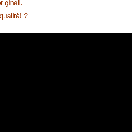
iginali.
qualità! ?