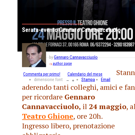
Serata-evento Gennaro Cannavacciuolo
by
Gennaro Cannavacciuolo
author page
Stan
Commenta per primo!
Calendario del mese
dimensione font
Stampa
Email
aderendo tanti colleghi, amici e fan
per ricordare
Gennaro
Cannavacciuolo,
il
24 maggio
, a
Teatro Ghione
, ore 20h.
Ingresso libero, prenotazione