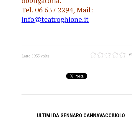
obbligatoria.
Tel. 06 637 2294, Mail:
info@teatroghione.it
(0
Letto 8935 volte
ULTIMI DA GENNARO CANNAVACCIUOLO