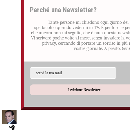
Perché una Newsletter?
Tante persone mi chiedono ogni giorno dei
spettacoli o quando vedermi in TV. È per loro, e pe
che ancora non mi seguite, che è nata questa newsle
Vi scriverò poche volte al mese, senza invadere la v
privacy, cercando di portare un sorriso in più 
vostre giornate. A presto.
Gen
Iscrizione Newsletter