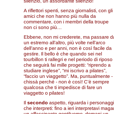
silenzio, un assordante silenzio!
A riflettori spenti, senza giornalisti, con gli
amici che non hanno più nulla da
commentare, con i membri della troupe
non ci sono più…
Ebbene, non mi crederete, ma passare d
un estremo all’altro, più volte nell’arco
dell’anno e per anni, non è così facile da
gestire. Il bello è che quando sei nel
tourbillon ti rallegri e nel periodo di riposo
che seguirà fai mille progetti: “riprendo a
studiare inglese”, “mi iscrivo a pilates”,
“faccio un viaggetto”. Ma, puntualmente -
chissà perché - non è così! C’è sempre
qualcosa che ti impedisce di fare un
viaggetto o pilates!
Il
secondo
aspetto, riguarda i personagg
che interpreti: fino a ieri interpretavi magar
un affascinante gentiluomo, domani un